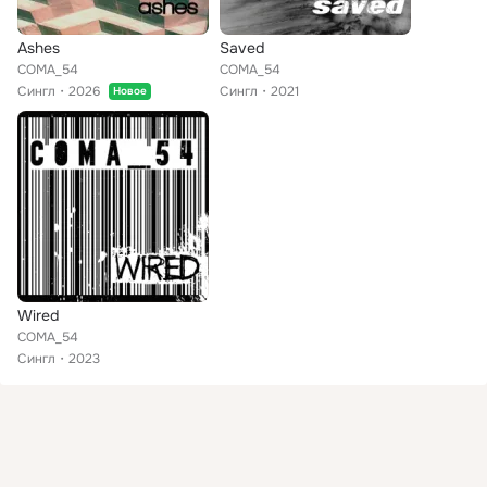
Ashes
Saved
COMA_54
COMA_54
Сингл
2026
Сингл
2021
Новое
Wired
COMA_54
Сингл
2023