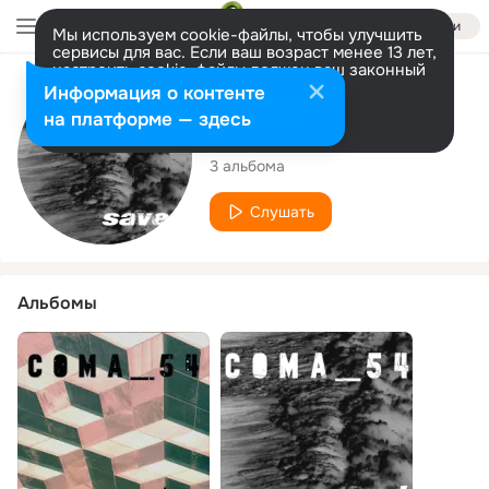
Войти
Мы используем cookie-файлы, чтобы улучшить
сервисы для вас. Если ваш возраст менее 13 лет,
настроить cookie-файлы должен ваш законный
представитель.
Больше информации
Исполнитель
Информация о контенте
Разрешить все
Настроить
на платформе — здесь
COMA_54
3 альбома
Слушать
Альбомы