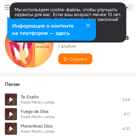
Войти
Мы используем cookie-файлы, чтобы улучшить
сервисы для вас. Если ваш возраст менее 13 лет,
настроить cookie-файлы должен ваш законный
представитель.
Больше информации
Исполнитель
Информация о контенте
Разрешить все
Настроить
на платформе — здесь
Padre Martin Lampa
1 альбом
Слушать
Песни
Te Exalto
3:24
Padre Martin Lampa
Fuego de Dios
4:17
Padre Martin Lampa
Maravilloso Dios
4:32
Padre Martin Lampa