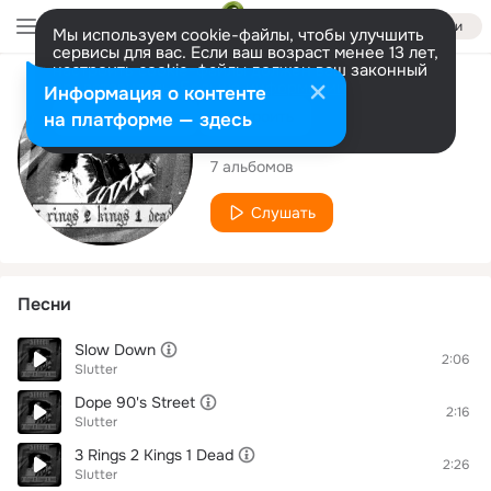
Войти
Мы используем cookie-файлы, чтобы улучшить
сервисы для вас. Если ваш возраст менее 13 лет,
настроить cookie-файлы должен ваш законный
представитель.
Больше информации
Исполнитель
Информация о контенте
Разрешить все
Настроить
на платформе — здесь
Slutter
7 альбомов
Слушать
Песни
Slow Down
2:06
Slutter
Dope 90's Street
2:16
Slutter
3 Rings 2 Kings 1 Dead
2:26
Slutter