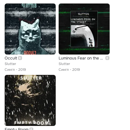
Occult
Luminous Fear on the Street 72
Slutter
Slutter
Сингл
2019
Сингл
2019
Empty Room