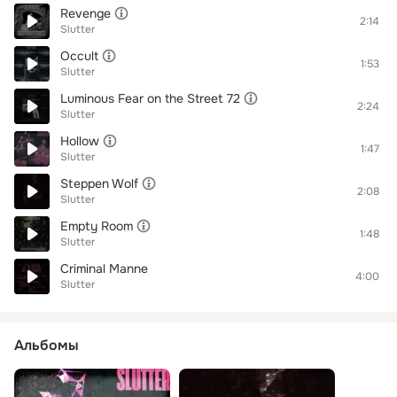
Revenge
2:14
Slutter
Occult
1:53
Slutter
Luminous Fear on the Street 72
2:24
Slutter
Hollow
1:47
Slutter
Steppen Wolf
2:08
Slutter
Empty Room
1:48
Slutter
Criminal Manne
4:00
Slutter
Альбомы