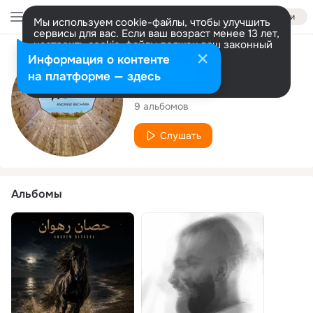
Войти
Мы используем cookie-файлы, чтобы улучшить
сервисы для вас. Если ваш возраст менее 13 лет,
настроить cookie-файлы должен ваш законный
представитель.
Больше информации
Исполнитель
Информация о контенте
Разрешить все
Настроить
на платформе — здесь
Andrew Bechara
9 альбомов
Слушать
Альбомы