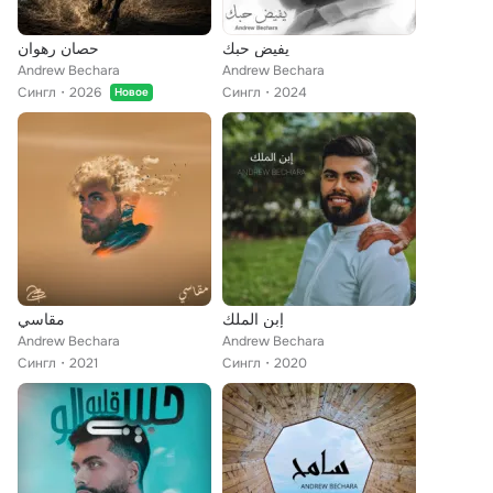
يفيض حبك
حصان رهوان
Andrew Bechara
Andrew Bechara
Сингл
2026
Сингл
2024
Новое
إبن الملك
مقاسي
Andrew Bechara
Andrew Bechara
Сингл
2021
Сингл
2020