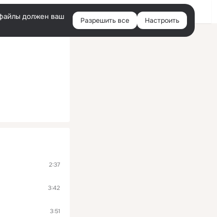
Помощь
Войти
й
e-файлы должен ваш
Разрешить все
Настроить
Правая
колонка
2:37
3:42
3:51