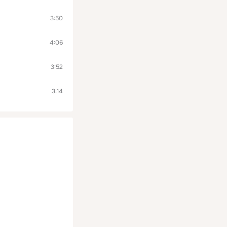
3:50
4:06
3:52
3:14