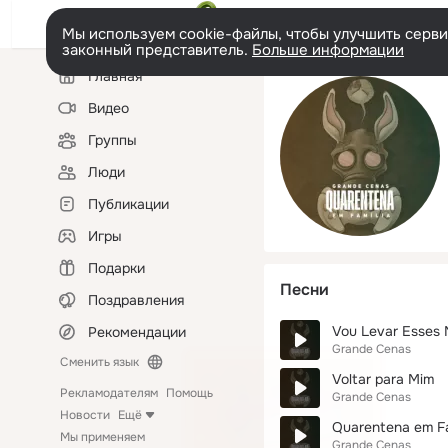
Мы используем cookie-файлы, чтобы улучшить сервис
законный представитель.
Больше информации
Левая
Главная
колонка
Видео
Группы
Люди
Публикации
Игры
Подарки
Песни
Поздравления
Vou Levar Esses 
Рекомендации
Grande Cenas
Сменить язык
Voltar para Mim
Рекламодателям
Помощь
Grande Cenas
Новости
Ещё
Quarentena em Fa
Мы применяем
Grande Cenas