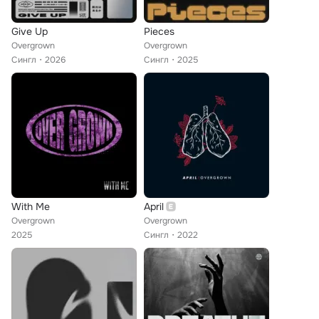
Give Up
Pieces
Overgrown
Overgrown
Сингл
2026
Сингл
2025
With Me
April
Overgrown
Overgrown
2025
Сингл
2022