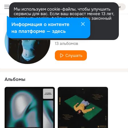
Войти
Мы используем cookie-файлы, чтобы улучшить
сервисы для вас. Если ваш возраст менее 13 лет,
настроить cookie-файлы должен ваш законный
представитель.
Больше информации
Исполнитель
Информация о контенте
Разрешить все
Настроить
на платформе — здесь
Overgrown
13 альбомов
Слушать
Альбомы