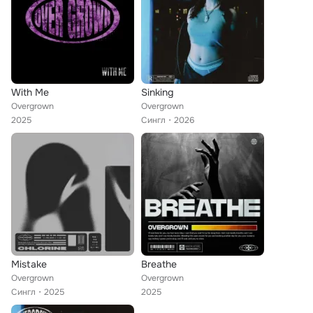
With Me
Sinking
Overgrown
Overgrown
2025
Сингл
2026
Mistake
Breathe
Overgrown
Overgrown
Сингл
2025
2025