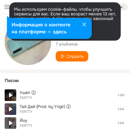
Войти
Мы используем cookie-файлы, чтобы улучшить
сервисы для вас. Если ваш возраст менее 13 лет,
настроить cookie-файлы должен ваш законный
представитель.
Больше информации
Исполнитель
Информация о контенте
Разрешить все
Настроить
на платформе — здесь
FERTTY
7 альбомов
Слушать
Песни
Ушёл
1:49
FERTTY
Тай Дай (Prod. by Yngir)
1:44
FERTTY
Йоу
1:44
FERTTY