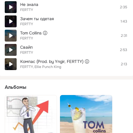
Не знала
2:35
FERTTY
Зачем ты одетая
1:43
FERTTY
Tom Collins
2:31
FERTTY
Свайп
2:53
FERTTY
Компас (Prod. by Yngir, FERTTY)
2:13
FERTTY
Ellie Punch King
Альбомы