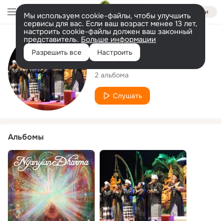
Войти
Мы используем cookie-файлы, чтобы улучшить
сервисы для вас. Если ваш возраст менее 13 лет,
настроить cookie-файлы должен ваш законный
представитель.
Больше информации
Исполнитель
Разрешить все
Настроить
Nyanyian Dharma
2 альбома
Слушать
Альбомы