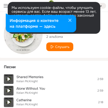
Войти
Мы используем cookie-файлы, чтобы улучшить
сервисы для вас. Если ваш возраст менее 13 лет,
настроить cookie-файлы должен ваш законный
представитель.
Больше информации
Исполнитель
Информация о контенте
Разрешить все
Настроить
на платформе — здесь
Kelan McKnight
2 альбома
Слушать
Песни
Shared Memories
2:59
Kelan McKnight
Alone Without You
2:59
Kelan McKnight
Catherine
2:18
Kelan McKnight