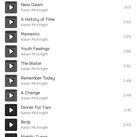
New Dawn
3:01
Kelan McKnight
A History of Time
2:43
Kelan McKnight
Memento
2:25
Kelan McKnight
Youth Feelings
2:55
Kelan McKnight
The Water
2:52
Kelan McKnight
Remember Today
2:49
Kelan McKnight
A Change
2:49
Kelan McKnight
Dinner For Two
2:41
Kelan McKnight
Birds
2:45
Kelan McKnight
Nightly Tunes