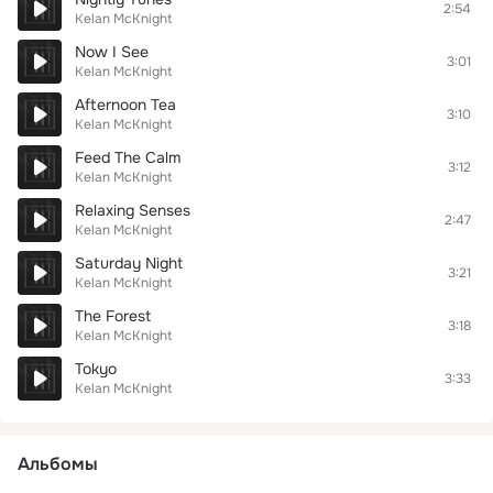
2:54
Kelan McKnight
Now I See
3:01
Kelan McKnight
Afternoon Tea
3:10
Kelan McKnight
Feed The Calm
3:12
Kelan McKnight
Relaxing Senses
2:47
Kelan McKnight
Saturday Night
3:21
Kelan McKnight
The Forest
3:18
Kelan McKnight
Tokyo
3:33
Kelan McKnight
Альбомы