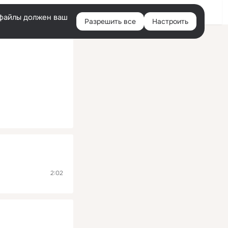
Помощь
Войти
й
e-файлы должен ваш
Разрешить все
Настроить
Правая
колонка
2:02