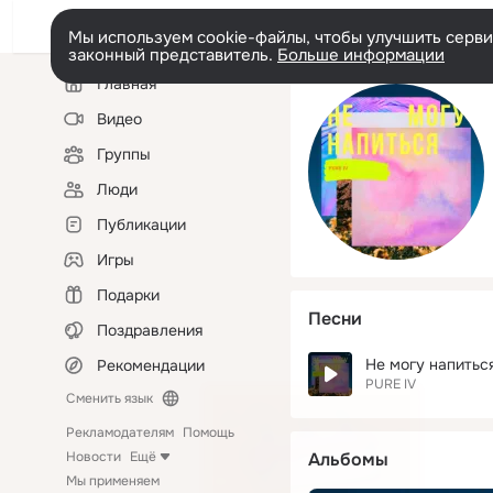
Мы используем cookie-файлы, чтобы улучшить сервис
законный представитель.
Больше информации
Левая
Главная
колонка
Видео
Группы
Люди
Публикации
Игры
Подарки
Песни
Поздравления
Не могу напитьс
Рекомендации
PURE IV
Сменить язык
Рекламодателям
Помощь
Новости
Ещё
Альбомы
Мы применяем