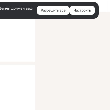
Помощь
Войти
й
e-файлы должен ваш
Разрешить все
Настроить
Правая
колонка