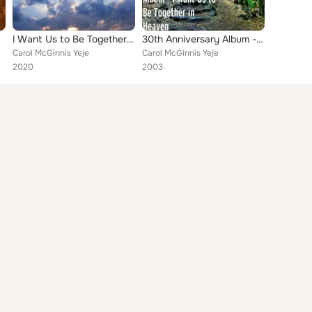
Heaven
I Want Us to Be Together in Heaven
30th Anniversary Album - I Want Us to Be Together in Heaven
Carol McGinnis Yeje
Carol McGinnis Yeje
2020
2003