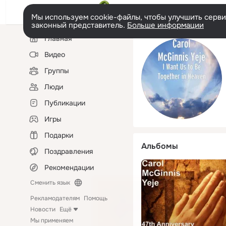
Мы используем cookie-файлы, чтобы улучшить сервис
законный представитель.
Больше информации
Левая
Главная
колонка
Видео
Группы
Люди
Публикации
Игры
Подарки
Альбомы
Поздравления
Рекомендации
Сменить язык
Рекламодателям
Помощь
Новости
Ещё
Мы применяем