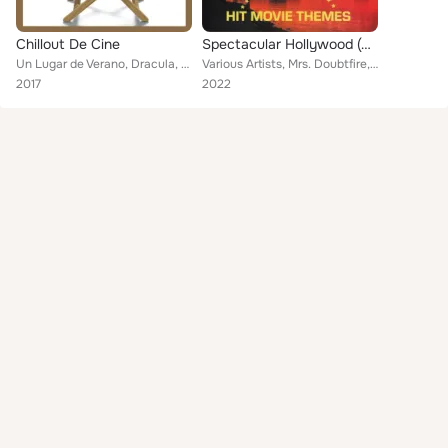
Chillout De Cine
Spectacular Hollywood (Hit Movie Themes)
Un Lugar de Verano, Dracula, El Mago de Oz, El Exorcista, 52, Goldfinger, Diamantes para la Eternidad, El Piano, James Bond, Arm...
Various Artists, Mrs. Doubtfire, The Lion Ling, True Lies, Priscilla Queen of the Desert, Forrest Gump, Fern Gully, Sleepless in...
2017
2022