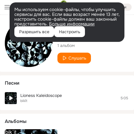
Войти
Мы используем cookie-файлы, чтобы улучшить
сервисы для вас. Если ваш возраст менее 13 лет,
настроить cookie-файлы должен ваш законный
представитель.
Больше информации
Исполнитель
Разрешить все
Настроить
bik´it
1 альбом
Слушать
Песни
Lioness Kaleidoscope
5:05
bik´it
Альбомы