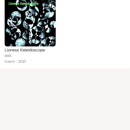
Lioness Kaleidoscope
bik´it
Сингл
2021