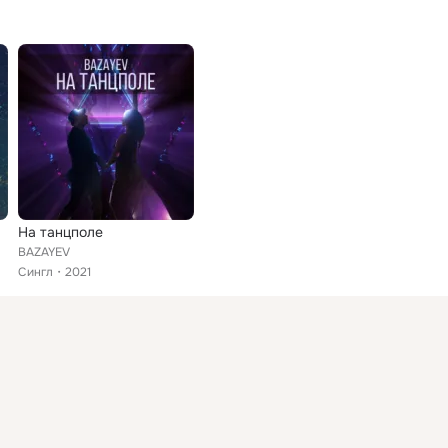
На танцполе
BAZAYEV
Сингл
2021