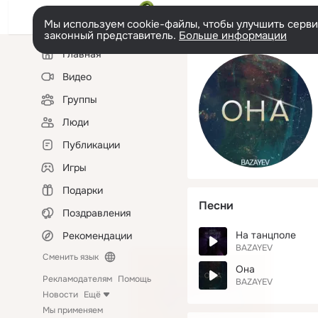
Мы используем cookie-файлы, чтобы улучшить сервис
законный представитель.
Больше информации
Левая
Главная
колонка
Видео
Группы
Люди
Публикации
Игры
Подарки
Песни
Поздравления
На танцполе
Рекомендации
BAZAYEV
Сменить язык
Она
Рекламодателям
Помощь
BAZAYEV
Новости
Ещё
Мы применяем