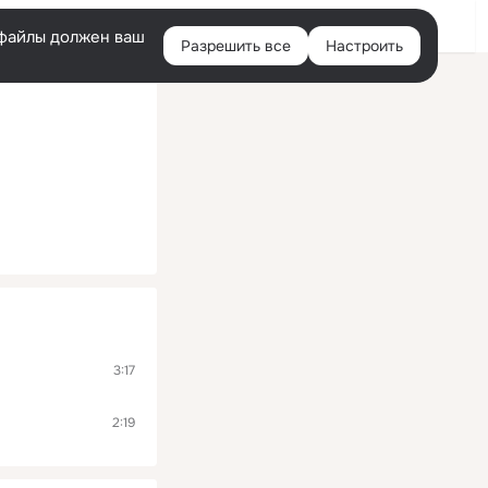
Помощь
Войти
й
e-файлы должен ваш
Разрешить все
Настроить
Правая
колонка
3:17
2:19