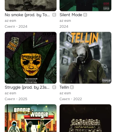
No smoke (prod. by Tokar)
Silent Mode
az esm
az esm
Сингл
2024
2024
Struggle (prod. by 23shades & saintcairo)
Tellin
az esm
az esm
Сингл
2025
Сингл
2022