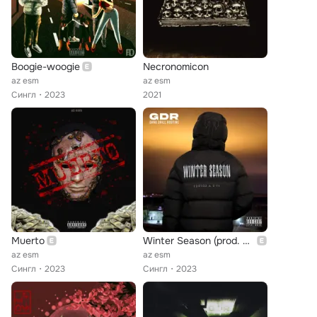
Boogie-woogie
Necronomicon
az esm
az esm
Сингл
2023
2021
Muerto
Winter Season (prod. by BugBeatz)
az esm
az esm
Сингл
2023
Сингл
2023