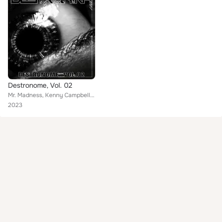
Destronome, Vol. 02
Mr. Madness, Kenny Campbell, The Obsessed, T3(x)3TH, Padawan, Detrox
2023