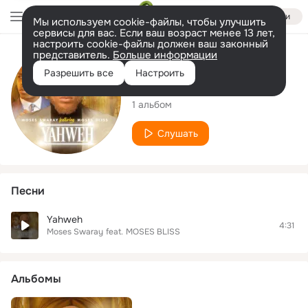
Войти
Мы используем cookie-файлы, чтобы улучшить
сервисы для вас. Если ваш возраст менее 13 лет,
настроить cookie-файлы должен ваш законный
представитель.
Больше информации
Исполнитель
Разрешить все
Настроить
Moses Swaray
1 альбом
Слушать
Песни
Yahweh
4:31
Moses Swaray
feat.
MOSES BLISS
Альбомы