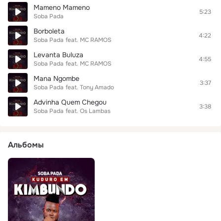
Mameno Mameno
5:23
Soba Pada
Borboleta
4:22
Soba Pada
feat.
MC RAMOS
Levanta Buluza
4:55
Soba Pada
feat.
MC RAMOS
Mana Ngombe
3:37
Soba Pada
feat.
Tony Amado
Advinha Quem Chegou
3:38
Soba Pada
feat.
Os Lambas
Альбомы