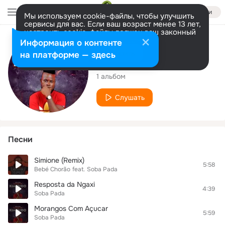
Войти
Мы используем cookie-файлы, чтобы улучшить
сервисы для вас. Если ваш возраст менее 13 лет,
настроить cookie-файлы должен ваш законный
представитель.
Больше информации
Исполнитель
Информация о контенте
Разрешить все
Настроить
на платформе — здесь
Soba Pada
1 альбом
Слушать
Песни
Simione (Remix)
5:58
Bebé Chorão
feat.
Soba Pada
Resposta da Ngaxi
4:39
Soba Pada
Morangos Com Açucar
5:59
Soba Pada