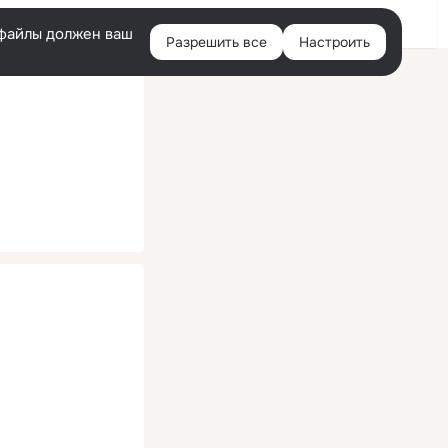
Помощь
Войти
й
e-файлы должен ваш
Разрешить все
Настроить
Правая
колонка