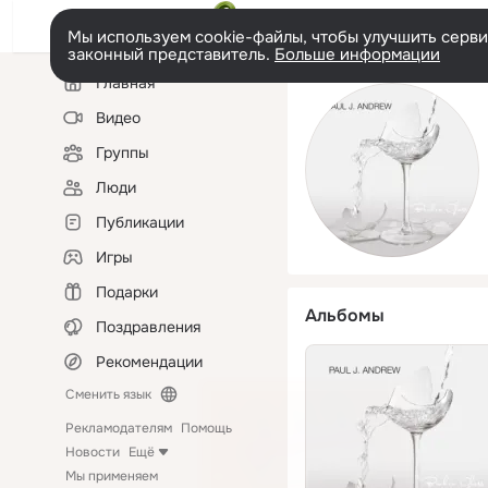
Мы используем cookie-файлы, чтобы улучшить сервис
законный представитель.
Больше информации
Левая
Главная
колонка
Видео
Группы
Люди
Публикации
Игры
Подарки
Альбомы
Поздравления
Рекомендации
Сменить язык
Рекламодателям
Помощь
Новости
Ещё
Мы применяем