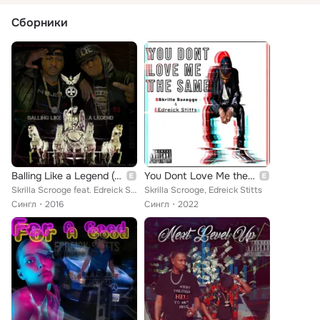
Сборники
Balling Like a Legend (feat. Edreick Stitts)
You Dont Love Me the Same
Skrilla Scrooge feat. Edreick Stitts
Skrilla Scrooge, Edreick Stitts
Сингл
2016
Сингл
2022