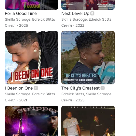
For a Good Time
Next Level Up
Skrilla Scrooge, Edreick Stitts
Skrilla Scrooge, Edreick Stitts
Сингл
2025
Сингл
2022
I Been on One
The City's Greatest
Skrilla Scrooge, Edreick Stitts
Edreick Stitts, Skrilla Scrooge
Сингл
2021
Сингл
2023