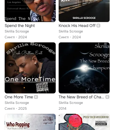
Spend the Night
Knock His Head Off
Skrilla Scrooge
Skrilla Scrooge
Сингл
2024
Сингл
2024
One More Time
The New Breed of Champion
Skrilla Scrooge
Skrilla Scrooge
Сингл
2025
2014