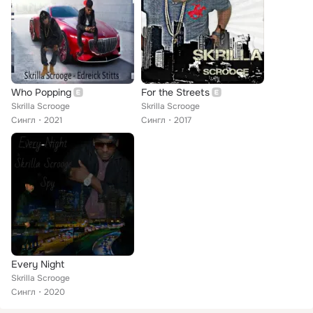
Who Popping
For the Streets
Skrilla Scrooge
Skrilla Scrooge
Сингл
2021
Сингл
2017
Every Night
Skrilla Scrooge
Сингл
2020