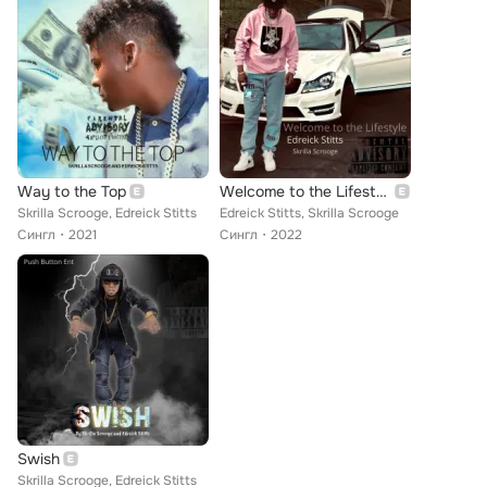
Way to the Top
Welcome to the Lifestyle
Skrilla Scrooge, Edreick Stitts
Edreick Stitts, Skrilla Scrooge
Сингл
2021
Сингл
2022
Swish
Skrilla Scrooge, Edreick Stitts