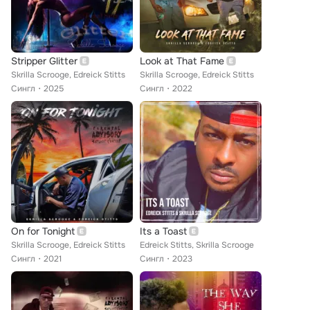
Stripper Glitter
Look at That Fame
Skrilla Scrooge, Edreick Stitts
Skrilla Scrooge, Edreick Stitts
Сингл
2025
Сингл
2022
On for Tonight
Its a Toast
Skrilla Scrooge, Edreick Stitts
Edreick Stitts, Skrilla Scrooge
Сингл
2021
Сингл
2023