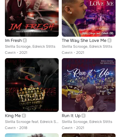
Im Fresh
The Way She Love Me
Skrilla Scrooge, Edreick Stitts
Skrilla Scrooge, Edreick Stitts
Сингл
2021
Сингл
2021
King Me
Run It Up
Skrilla Scrooge feat. Edreick Stitts
Skrilla Scrooge, Edreick Stitts
Сингл
2018
Сингл
2021