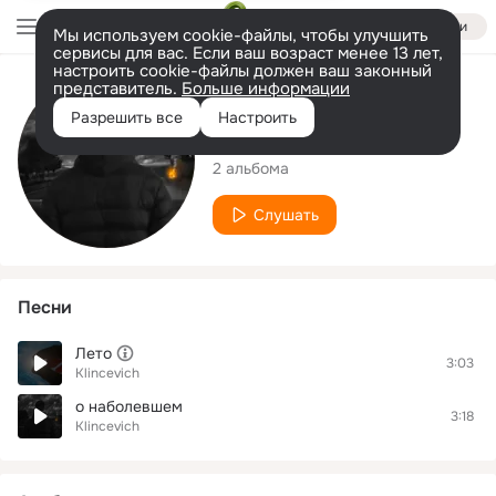
Войти
Мы используем cookie-файлы, чтобы улучшить
сервисы для вас. Если ваш возраст менее 13 лет,
настроить cookie-файлы должен ваш законный
представитель.
Больше информации
Исполнитель
Разрешить все
Настроить
Klincevich
2 альбома
Слушать
Песни
Лето
3:03
Klincevich
о наболевшем
3:18
Klincevich