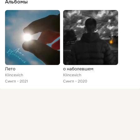
Альбомы
Лето
о наболевшем
Klincevich
Klincevich
Сингл
2021
Сингл
2020