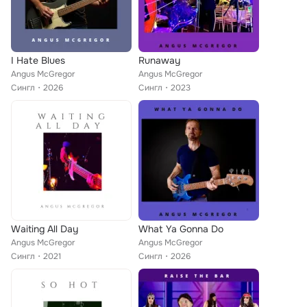
I Hate Blues
Runaway
Angus McGregor
Angus McGregor
Сингл
2026
Сингл
2023
Waiting All Day
What Ya Gonna Do
Angus McGregor
Angus McGregor
Сингл
2021
Сингл
2026