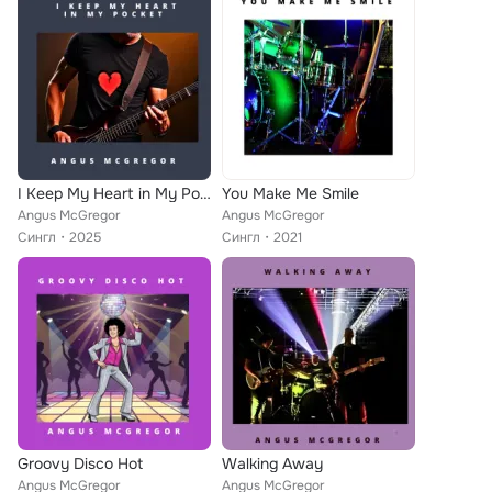
I Keep My Heart in My Pocket
You Make Me Smile
Angus McGregor
Angus McGregor
Сингл
2025
Сингл
2021
Groovy Disco Hot
Walking Away
Angus McGregor
Angus McGregor