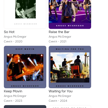
So Hot
Raise the Bar
Angus McGregor
Angus McGregor
Сингл
2020
Сингл
2021
Keep Movin
Waiting for You
Angus McGregor
Angus McGregor
Сингл
2023
Сингл
2024