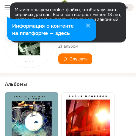
Войти
Мы используем cookie-файлы, чтобы улучшить
сервисы для вас. Если ваш возраст менее 13 лет,
настроить cookie-файлы должен ваш законный
представитель.
Больше информации
Исполнитель
Информация о контенте
Разрешить все
Настроить
на платформе — здесь
Angus McGregor
21 альбом
Слушать
Альбомы