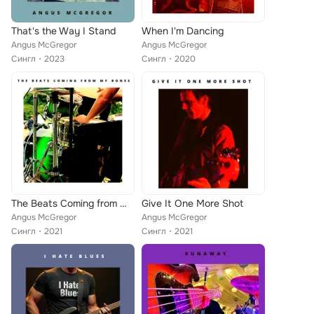
That's the Way I Stand
When I'm Dancing
Angus McGregor
Angus McGregor
Сингл
2023
Сингл
2020
The Beats Coming from My Bones
Give It One More Shot
Angus McGregor
Angus McGregor
Сингл
2021
Сингл
2021