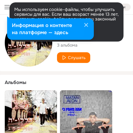
Войти
Мы используем cookie-файлы, чтобы улучшить
сервисы для вас. Если ваш возраст менее 13 лет,
настроить cookie-файлы должен ваш законный
представитель.
Больше информации
Исполнитель
Информация о контенте
Разрешить все
Настроить
на платформе — здесь
מתן אלון
3 альбома
Слушать
Альбомы