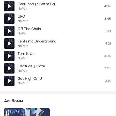
Everybody's Gotta Cry
4:34
NoPain
UFO
3:45
NoPain
Off The Chain
3:33
NoPain
Fantastic Underground
4:21
NoPain
Turn It Up
3:04
NoPain
Electricity Froze
3:24
NoPain
Get High On U
3:14
NoPain
Альбомы