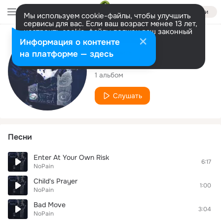
Войти
Мы используем cookie-файлы, чтобы улучшить
сервисы для вас. Если ваш возраст менее 13 лет,
настроить cookie-файлы должен ваш законный
представитель.
Больше информации
Исполнитель
Информация о контенте
Разрешить все
Настроить
на платформе — здесь
NoPain
1 альбом
Слушать
Песни
Enter At Your Own Risk
6:17
NoPain
Child's Prayer
1:00
NoPain
Bad Move
3:04
NoPain