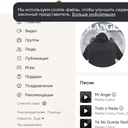
Мы используем cookie-файлы, чтобы улучшить сервис
законный представитель.
Больше информации
Левая
Главная
колонка
Видео
Группы
Люди
Публикации
Игры
Подарки
Песни
Поздравления
Mi Angel
Рекомендации
Marko Costa
Сменить язык
Todo o Nada
Рекламодателям
Помощь
Marko Costa
Fiore_
Новости
Ещё
Ya No Queda Nad
Мы применяем
Marko Costa