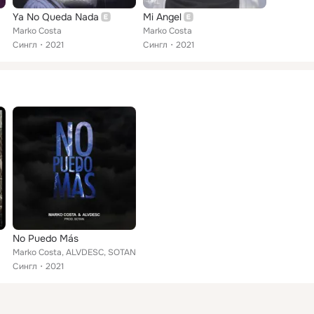
Ya No Queda Nada
Mi Angel
Marko Costa
Marko Costa
Сингл
2021
Сингл
2021
No Puedo Más
Marko Costa, ALVDESC, SOTAN
Сингл
2021