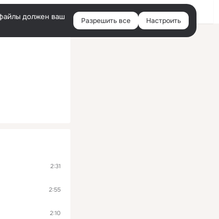
Помощь
Войти
й
e-файлы должен ваш
Разрешить все
Настроить
Правая
колонка
2:31
2:55
2:10