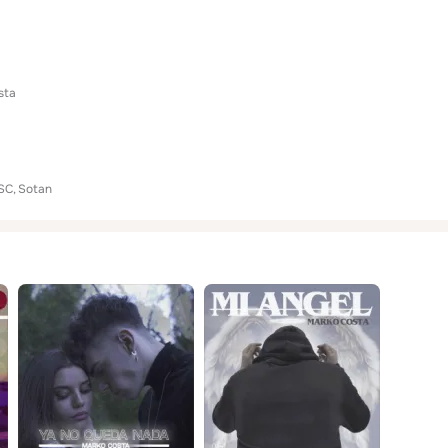
sta
SC
Sotan