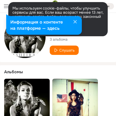
Войти
Мы используем cookie-файлы, чтобы улучшить
сервисы для вас. Если ваш возраст менее 13 лет,
настроить cookie-файлы должен ваш законный
представитель.
Больше информации
Исполнитель
Информация о контенте
Разрешить все
Настроить
на платформе — здесь
Asheira
3 альбома
Слушать
Альбомы