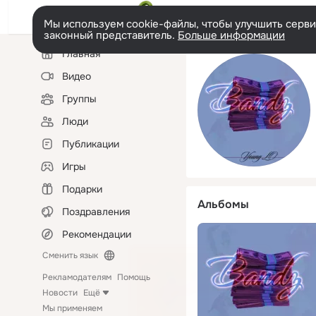
Мы используем cookie-файлы, чтобы улучшить сервис
законный представитель.
Больше информации
Левая
Главная
колонка
Видео
Группы
Люди
Публикации
Игры
Подарки
Альбомы
Поздравления
Рекомендации
Сменить язык
Рекламодателям
Помощь
Новости
Ещё
Мы применяем