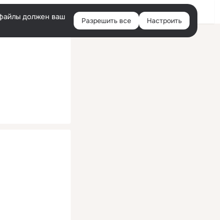
Помощь
Войти
й
e-файлы должен ваш
Разрешить все
Настроить
Правая
колонка