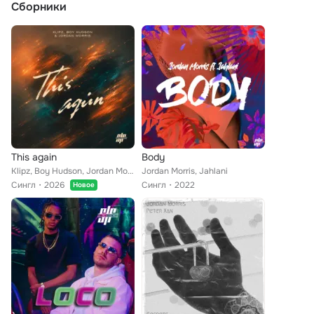
Сборники
This again
Body
Klipz, Boy Hudson, Jordan Morris
Jordan Morris, Jahlani
Сингл
2026
Сингл
2022
Новое