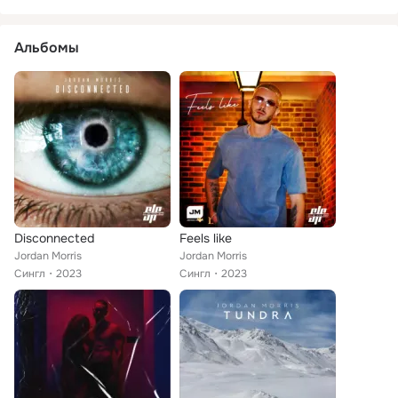
Альбомы
Disconnected
Feels like
Jordan Morris
Jordan Morris
Сингл
2023
Сингл
2023