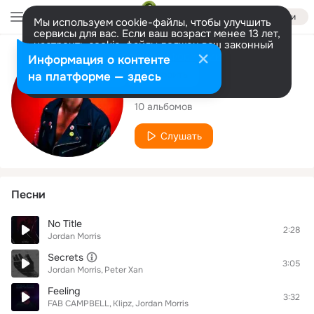
Войти
Мы используем cookie-файлы, чтобы улучшить
сервисы для вас. Если ваш возраст менее 13 лет,
настроить cookie-файлы должен ваш законный
представитель.
Больше информации
Исполнитель
Информация о контенте
Разрешить все
Настроить
на платформе — здесь
Jordan Morris
10 альбомов
Слушать
Песни
No Title
2:28
Jordan Morris
Secrets
3:05
Jordan Morris
Peter Xan
Feeling
3:32
FAB CAMPBELL
Klipz
Jordan Morris