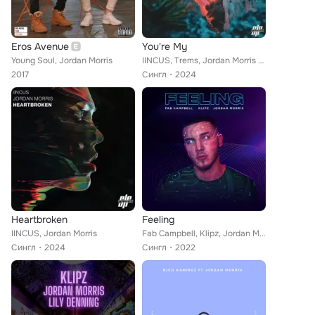
Eros Avenue
You're My
Young Soul, Jordan Morris
IINCUS, Trems, Jordan Morris feat. Klipz, Fab Campbell
2017
Сингл
2024
Heartbroken
Feeling
IINCUS, Jordan Morris
Fab Campbell, Klipz, Jordan Morris
Сингл
2024
Сингл
2022