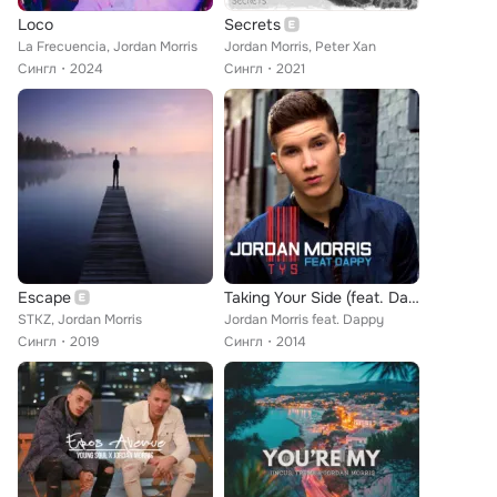
Loco
Secrets
La Frecuencia, Jordan Morris
Jordan Morris, Peter Xan
Сингл
2024
Сингл
2021
Escape
Taking Your Side (feat. Dappy)
STKZ, Jordan Morris
Jordan Morris feat. Dappy
Сингл
2019
Сингл
2014