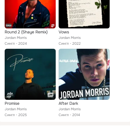
Round 2 (Shaye Remix)
Vows
Jordan Morris
Jordan Morris
Сингл
2024
Сингл
2022
Promise
After Dark
Jordan Morris
Jordan Morris
Сингл
2025
Сингл
2014