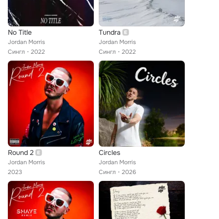
No Title
Tundra
Jordan Morris
Jordan Morris
Сингл
2022
Сингл
2022
Round 2
Circles
Jordan Morris
Jordan Morris
2023
Сингл
2026