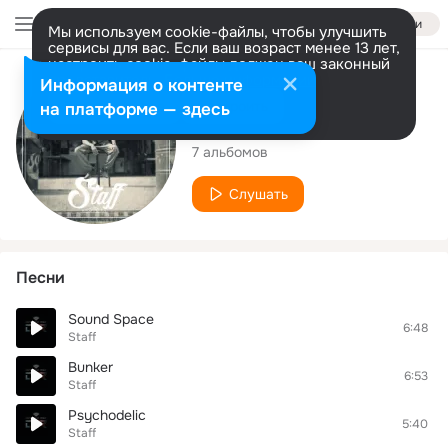
Войти
Мы используем cookie-файлы, чтобы улучшить
сервисы для вас. Если ваш возраст менее 13 лет,
настроить cookie-файлы должен ваш законный
представитель.
Больше информации
Исполнитель
Информация о контенте
Разрешить все
Настроить
на платформе — здесь
Staff
7 альбомов
Слушать
Песни
Sound Space
6:48
Staff
Bunker
6:53
Staff
Psychodelic
5:40
Staff