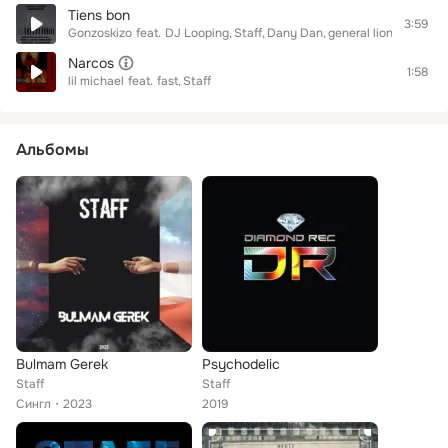
Tiens bon
3:59
Gonzoskizo
feat.
DJ Looping
Staff
Dany Dan
general lion i
Torody
Narcos
1:58
lil michael
feat.
fast
Staff
Альбомы
Bulmam Gerek
Psychodelic
Staff
Staff
Сингл
2023
2019