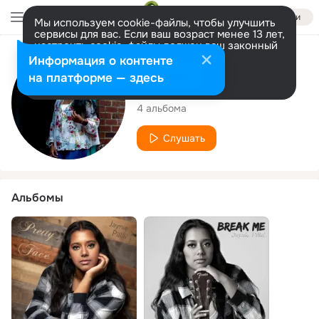
Войти
Мы используем cookie-файлы, чтобы улучшить
сервисы для вас. Если ваш возраст менее 13 лет,
настроить cookie-файлы должен ваш законный
представитель.
Больше информации
Исполнитель
Информация о контенте
Разрешить все
Настроить
на платформе — здесь
Jaynie Pillai
4 альбома
Слушать
Альбомы