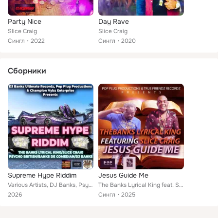
Party Nice
Day Rave
Slice Craig
Slice Craig
Сингл
2022
Сингл
2020
Сборники
Supreme Hype Riddim
Jesus Guide Me
Various Artists, DJ Banks, Psycho British, The Banks Lyrical King, Banks De Comedian, Slice Craig
The Banks Lyrical King feat. Slice Craig
2026
Сингл
2025