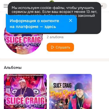
Войти
Мы используем cookie-файлы, чтобы улучшить
сервисы для вас. Если ваш возраст менее 13 лет,
настроить cookie-файлы должен ваш законный
представитель.
Больше информации
Исполнитель
Информация о контенте
Разрешить все
Настроить
на платформе — здесь
Slice Craig
2 альбома
Слушать
Альбомы