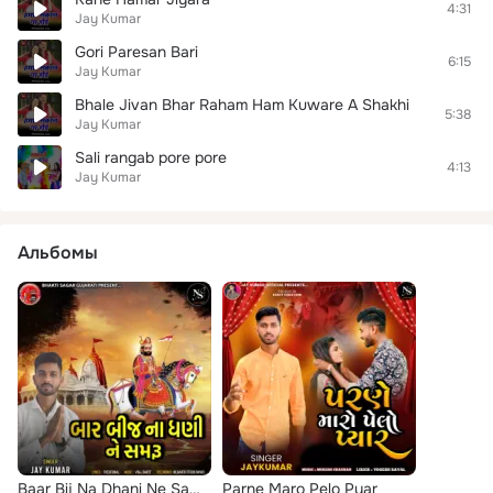
4:31
Jay Kumar
Gori Paresan Bari
6:15
Jay Kumar
Bhale Jivan Bhar Raham Ham Kuware A Shakhi
5:38
Jay Kumar
Sali rangab pore pore
4:13
Jay Kumar
Альбомы
Baar Bij Na Dhani Ne Samru
Parne Maro Pelo Pyar