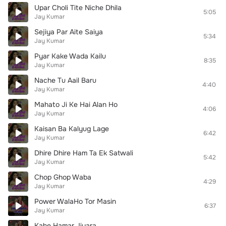
Upar Choli Tite Niche Dhila
5:05
Jay Kumar
Sejiya Par Aite Saiya
5:34
Jay Kumar
Pyar Kake Wada Kailu
8:35
Jay Kumar
Nache Tu Aail Baru
4:40
Jay Kumar
Mahato Ji Ke Hai Alan Ho
4:06
Jay Kumar
Kaisan Ba Kalyug Lage
6:42
Jay Kumar
Dhire Dhire Ham Ta Ek Satwali
5:42
Jay Kumar
Chop Ghop Waba
4:29
Jay Kumar
Power WalaHo Tor Masin
6:37
Jay Kumar
Kahe Hamar Jiyara