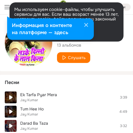
Войти
Мы используем cookie-файлы, чтобы улучшить
сервисы для вас. Если ваш возраст менее 13 лет,
настроить cookie-файлы должен ваш законный
представитель.
Больше информации
Исполнитель
Информация о контенте
Разрешить все
Настроить
на платформе — здесь
Jay Kumar
13 альбомов
Слушать
Песни
Ek Tarfa Pyar Mera
3:39
Jay Kumar
Tum Hee Ho
4:49
Jay Kumar
Darad Ba Taza
3:32
Jay Kumar