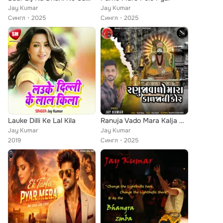
Jay Kumar
Jay Kumar
Сингл
2025
Сингл
2025
Lauke Dilli Ke Lal Kila
Ranuja Vado Mara Kalja Ni Kor
Jay Kumar
Jay Kumar
2019
Сингл
2025