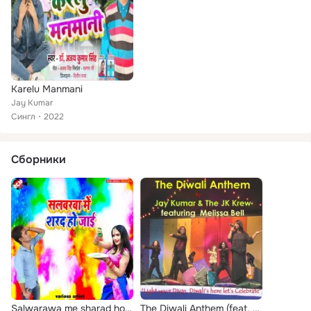
Karelu Manmani
Jay Kumar
Сингл
2022
Сборники
Salwarawa me sharad ho jai
The Diwali Anthem (feat. Melissa Bell)