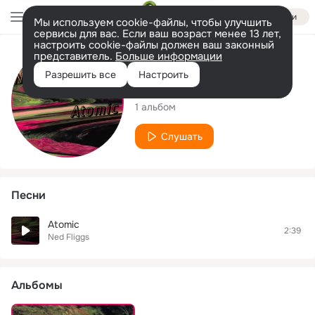
Войти
Мы используем cookie-файлы, чтобы улучшить
сервисы для вас. Если ваш возраст менее 13 лет,
настроить cookie-файлы должен ваш законный
представитель.
Больше информации
Исполнитель
Разрешить все
Настроить
Ned Fliggs
1 альбом
Слушать
Песни
Atomic
2:39
Ned Fliggs
Альбомы