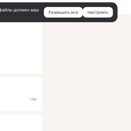
Помощь
Войти
й
e-файлы должен ваш
Разрешить все
Настроить
Правая
колонка
1:56