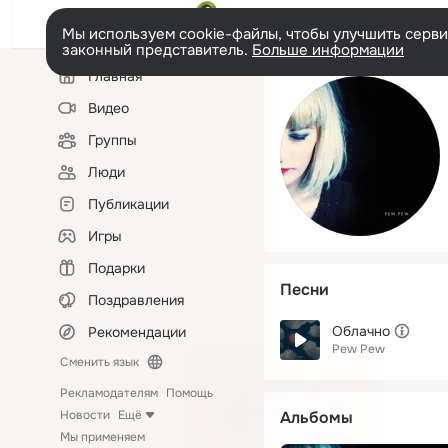
Мы используем cookie-файлы, чтобы улучшить сервис
законный представитель.
Больше информации
Левая
Главная
колонка
Видео
Группы
Люди
Публикации
Игры
Подарки
Песни
Поздравления
Облачно
Рекомендации
Pew Pew
Сменить язык
Рекламодателям
Помощь
Новости
Ещё
Альбомы
Мы применяем