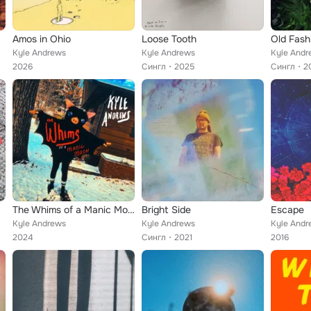
Amos in Ohio
Loose Tooth
Old Fash
Kyle Andrews
Kyle Andrews
Kyle Andr
2026
Сингл
2025
Сингл
2
The Whims of a Manic Moon
Bright Side
Escape
Kyle Andrews
Kyle Andrews
Kyle Andr
2024
Сингл
2021
2016