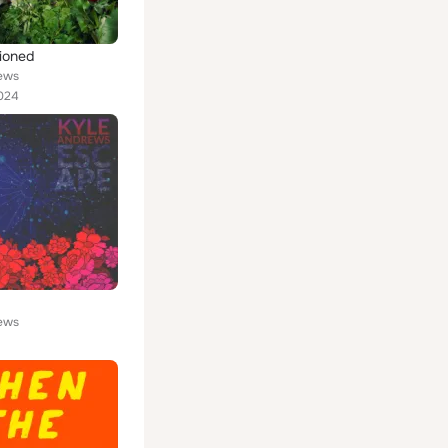
ioned
ews
024
ews