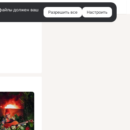
Помощь
Войти
й
e-файлы должен ваш
Разрешить все
Настроить
Правая
колонка