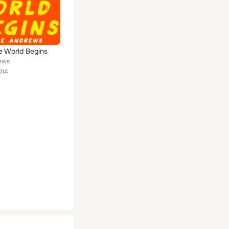
 World Begins
ews
014