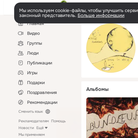
Мы используем cookie-файлы, чтобы улучшить сервис
законный представитель.
Больше информации
Левая
Главная
колонка
Видео
Группы
Люди
Публикации
Игры
Подарки
Альбомы
Поздравления
Рекомендации
Сменить язык
Рекламодателям
Помощь
Новости
Ещё
Мы применяем