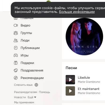
Мы используем cookie-файлы, чтобы улучшить сервис
законный представитель.
Больше информации
Левая
Главная
колонка
Видео
Группы
Люди
Публикации
Игры
Подарки
Песни
Поздравления
Libellule
Рекомендации
Marie Giambruno
Сменить язык
Et maintenant
Рекламодателям
Помощь
Marie Giambruno
Новости
Ещё
Мы применяем