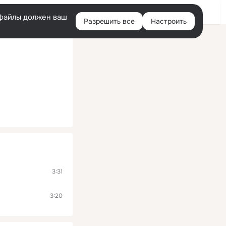
Помощь
Войти
й
e-файлы должен ваш
Разрешить все
Настроить
Правая
колонка
3:31
3:20