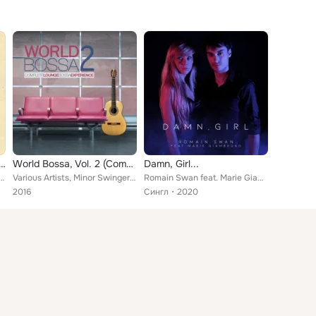
anda di Piero (Serendipità)
World Bossa, Vol. 2 (Complete Lounge Bossa Experience)
Damn, Girl...
 Duostile, Cocktail Connection, Mr. Bone, Take B, Point Of View, Lino Brotto, Andrea Maddalone, ...
Various Artists, Minor Swingers, Mr. Bone, Take B, Miss Pineda, Dhany, Francesca Taverni, Nilza Costa, Marie Giambruno, No-Loung...
Romain Swan feat. Marie Giambruno
2016
Сингл
2020