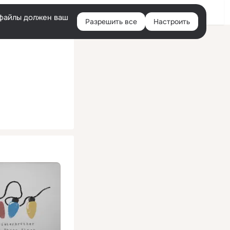
Помощь
Войти
й
e-файлы должен ваш
Разрешить все
Настроить
Правая
колонка