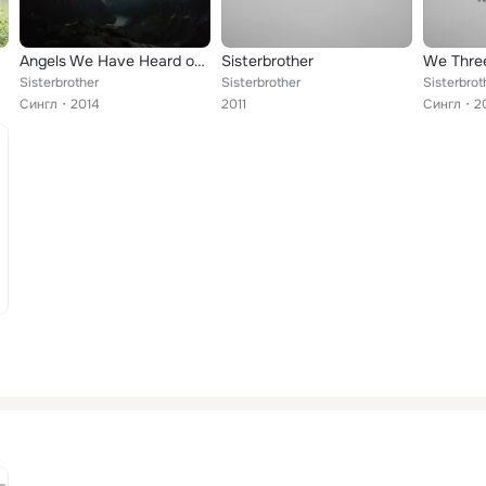
Angels We Have Heard on High
Sisterbrother
We Thre
Sisterbrother
Sisterbrother
Sisterbrot
Сингл
2014
2011
Сингл
2