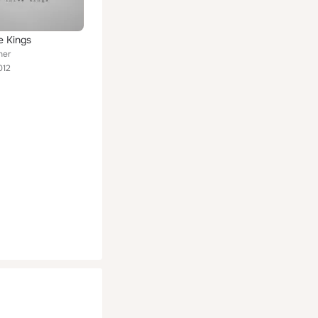
e Kings
her
012