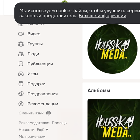
Мы используем cookie-файлы, чтобы улучшить сервис
законный представитель.
Больше информации
Левая
Главная
колонка
Видео
Группы
Люди
Публикации
Игры
Подарки
Альбомы
Поздравления
Рекомендации
Сменить язык
Рекламодателям
Помощь
Новости
Ещё
Мы применяем