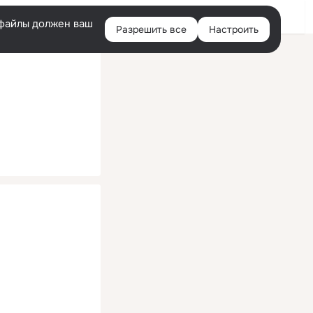
Помощь
Войти
й
e-файлы должен ваш
Разрешить все
Настроить
Правая
колонка