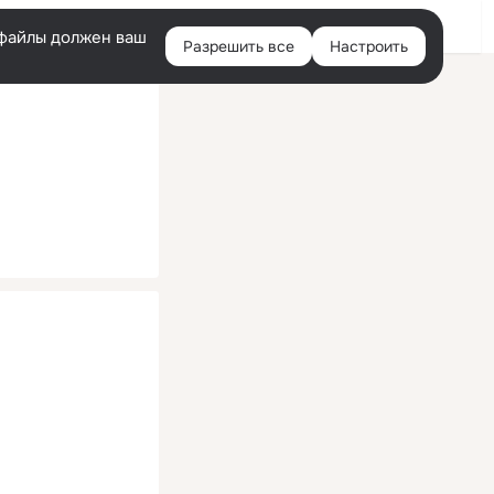
Помощь
Войти
й
e-файлы должен ваш
Разрешить все
Настроить
Правая
колонка