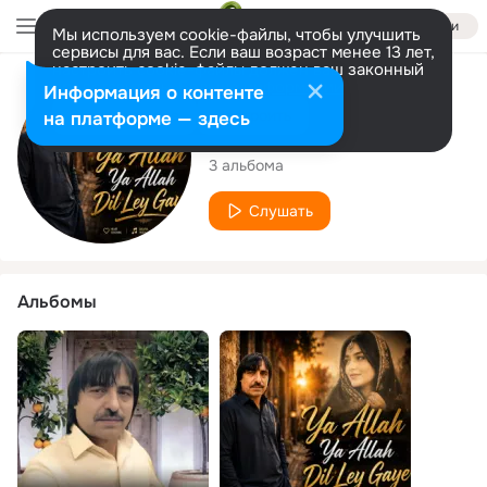
Войти
Мы используем cookie-файлы, чтобы улучшить
сервисы для вас. Если ваш возраст менее 13 лет,
настроить cookie-файлы должен ваш законный
представитель.
Больше информации
Исполнитель
Информация о контенте
Разрешить все
Настроить
на платформе — здесь
Kifayat Shah
3 альбома
Слушать
Альбомы