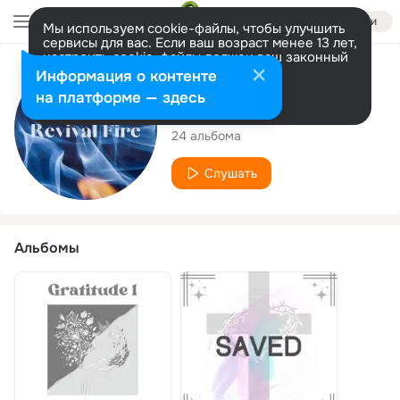
Войти
Мы используем cookie-файлы, чтобы улучшить
сервисы для вас. Если ваш возраст менее 13 лет,
настроить cookie-файлы должен ваш законный
представитель.
Больше информации
Исполнитель
Информация о контенте
Разрешить все
Настроить
на платформе — здесь
Precious Ogundu
24 альбома
Слушать
Альбомы