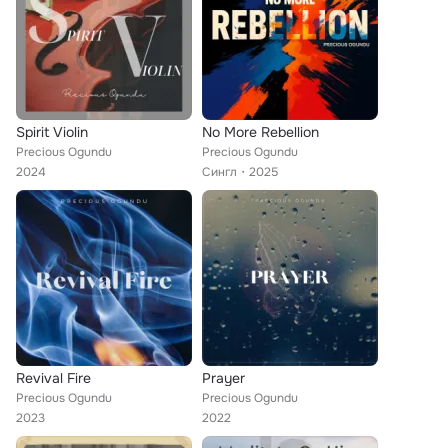
Spirit Violin
No More Rebellion
Precious Ogundu
Precious Ogundu
2024
Сингл
2025
Revival Fire
Prayer
Precious Ogundu
Precious Ogundu
2023
2022