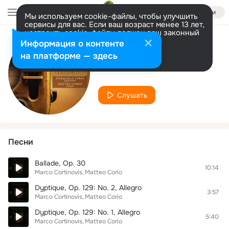
Войти
Мы используем cookie-файлы, чтобы улучшить
сервисы для вас. Если ваш возраст менее 13 лет,
настроить cookie-файлы должен ваш законный
представитель.
Больше информации
Информация о контенте
Исполнитель
Разрешить все
Настроить
на платформе — здесь
Matteo Corio
Слушать
Песни
Ballade, Op. 30
10:14
Marco Cortinovis
Matteo Corio
Dyptique, Op. 129: No. 2, Allegro
3:57
Marco Cortinovis
Matteo Corio
Dyptique, Op. 129: No. 1, Allegro
5:40
Marco Cortinovis
Matteo Corio