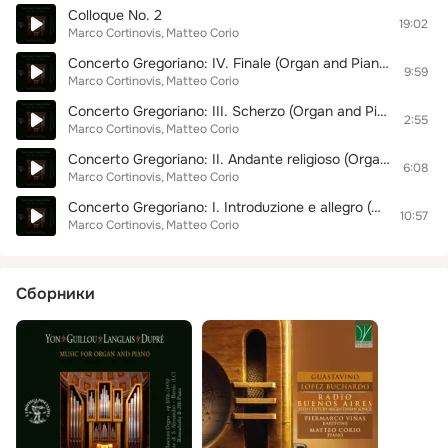
Colloque No. 2
19:02
Marco Cortinovis
Matteo Corio
Concerto Gregoriano: IV. Finale (Organ and Piano Version)
9:59
Marco Cortinovis
Matteo Corio
Concerto Gregoriano: III. Scherzo (Organ and Piano Version)
2:55
Marco Cortinovis
Matteo Corio
Concerto Gregoriano: II. Andante religioso (Organ and Piano Version)
6:08
Marco Cortinovis
Matteo Corio
Concerto Gregoriano: I. Introduzione e allegro (Organ and Piano Version)
10:57
Marco Cortinovis
Matteo Corio
Сборники