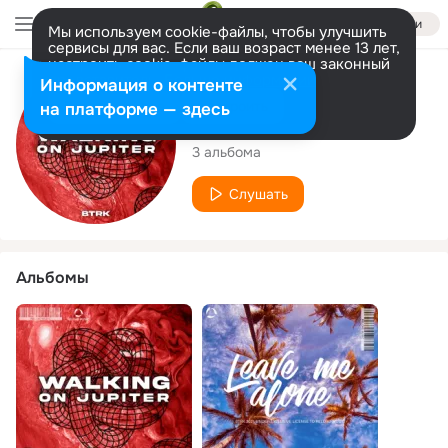
Войти
Мы используем cookie-файлы, чтобы улучшить
сервисы для вас. Если ваш возраст менее 13 лет,
настроить cookie-файлы должен ваш законный
представитель.
Больше информации
Исполнитель
Информация о контенте
Разрешить все
Настроить
на платформе — здесь
BTRK
3 альбома
Слушать
Альбомы