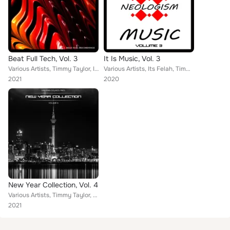
Beat Full Tech, Vol. 3
It Is Music, Vol. 3
Various Artists, Timmy Taylor, Its Felah, Kaito Tanaka, Maxie, Eric Roux, Laser XY, Slavko Blanco, Mike Crusoe, Max Krone, Simon...
Various Artists, Its Felah, Timmy Taylor, Kaito Tanaka, Maxie, Eric Roux, Laser XY, Alvaro Alvarez, Mike Crusoe, Slavko Blanco, ...
2021
2020
New Year Collection, Vol. 4
Various Artists, Timmy Taylor, Riano Rossi, Maxie, Eric Roux, Stephen Stern, Laser XY, Skock, Alvaro Alvarez, Maro Okada, Mike C...
2021