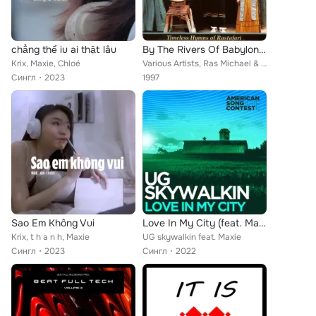
chẳng thể iu ai thật lâu
By The Rivers Of Babylon: Timeless Hymns of Rastafari
Krix, Maxie, Chloé
Various Artists, Ras Michael & The Sons Of Negus, Yabby You & The Prophets, Joe Higgs, The Melodians, Augustus Pablo, The Ethiop...
Сингл
2023
1997
Sao Em Không Vui
Love In My City (feat. Maxie) [From “American Song Contest”]
Krix, t h a n h, Maxie
UG skywalkin feat. Maxie
Сингл
2023
Сингл
2022