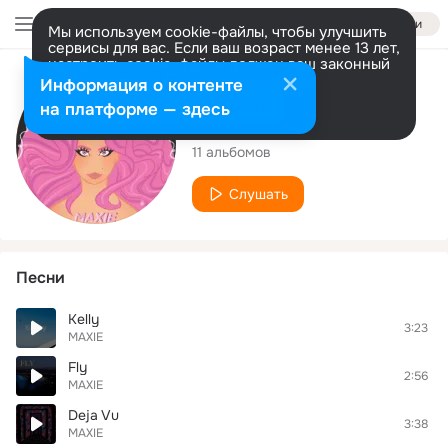
Войти
Мы используем cookie-файлы, чтобы улучшить
сервисы для вас. Если ваш возраст менее 13 лет,
настроить cookie-файлы должен ваш законный
представитель.
Больше информации
Исполнитель
Информация о контенте
Разрешить все
Настроить
на платформе — здесь
MAXIE
11 альбомов
Слушать
Песни
Kelly
3:23
MAXIE
Fly
2:56
MAXIE
Deja Vu
3:38
MAXIE