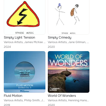
Simply Light Tension
Simply Crimedy
Various Artists, James McKee Smith, Miguel Angel Conte Canencia, James Stamper, Mark Hatter, Stanley Crandall Morris, Peter Mart...
Various Artists, Jane Gillman, Elna Maria Myburg, Steven Anthony Massuri, Mark Hatter, Stanley Crandall Morris, Bald Wyntin
2024
2020
Fluid Motion
World Of Wonders
Various Artists, Philip Smith, Joshua Szweda, Will Christison, Mark Hatter, Louis Edlinger, Kenneth Bowley
Various Artists, Henning Hansen, Michel Barengo, Max H, Bartosch Mccarthy, Mark Hatter, John Meredith
2019
2020