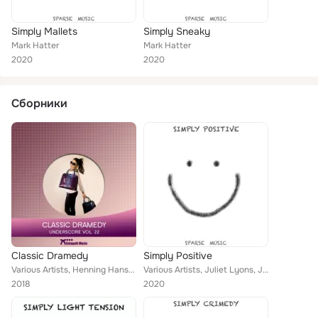
Simply Mallets
Simply Sneaky
Mark Hatter
Mark Hatter
2020
2020
Сборники
Classic Dramedy
Simply Positive
Various Artists, Henning Hansen, Max H, Mark Hatter, Peter Cole
Various Artists, Juliet Lyons, Joerg Regener, John Ware, Elna Maria Myburg, Mark Hatter, Neil Zimmerman, SPARSE MUSIC, Clifford ...
2018
2020