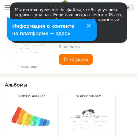
Войти
Мы используем cookie-файлы, чтобы улучшить
сервисы для вас. Если ваш возраст менее 13 лет,
настроить cookie-файлы должен ваш законный
представитель.
Больше информации
Исполнитель
Информация о контенте
Разрешить все
Настроить
на платформе — здесь
Mark Hatter
2 альбома
Слушать
Альбомы