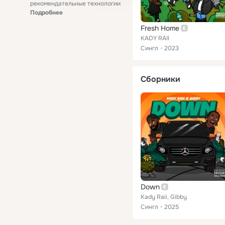
рекомендательные технологии
Подробнее
Fresh Home
KADY RAII
Сингл
2023
Сборники
Down
Kady Raii, Gibby
Сингл
2025