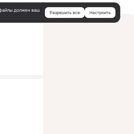
Помощь
Войти
й
e-файлы должен ваш
Разрешить все
Настроить
Правая
колонка