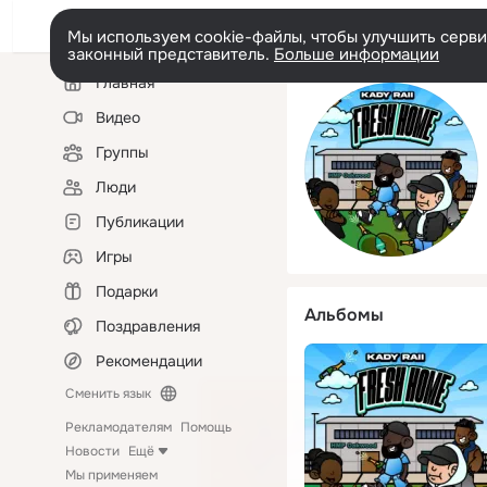
Мы используем cookie-файлы, чтобы улучшить сервис
законный представитель.
Больше информации
Левая
Главная
колонка
Видео
Группы
Люди
Публикации
Игры
Подарки
Альбомы
Поздравления
Рекомендации
Сменить язык
Рекламодателям
Помощь
Новости
Ещё
Мы применяем