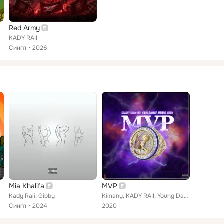
Red Army
KADY RAII
Сингл
2026
Mia Khalifa
MVP
Kady Raii, Gibby
Kimany, KADY RAII, Young Dammz, Mahira, Gibby
Сингл
2024
2020