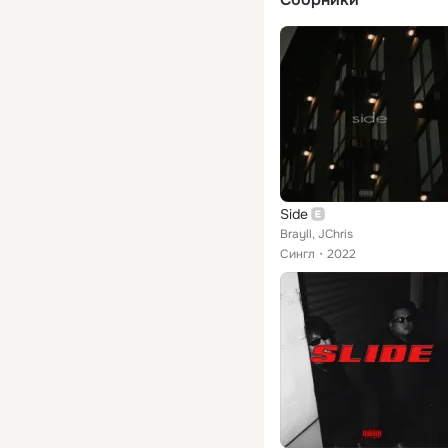
Side
Brayll, JChris
Сингл
2022