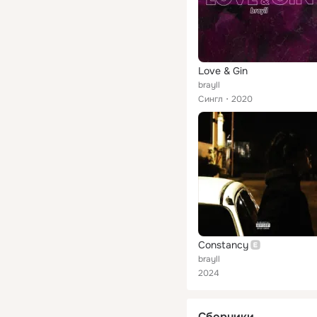
Love & Gin
brayll
Сингл
2020
Constancy
brayll
2024
Сборники