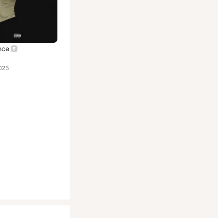
nce
025