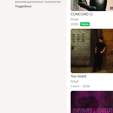
рекомендательные технологии
Подробнее
CONCORD
brayll
2026
Новое
Too Good
brayll
Сингл
2026