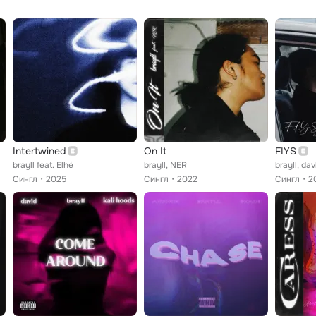
Intertwined
On It
FIYS
brayll feat. Elhé
brayll, NER
brayll, da
Сингл
2025
Сингл
2022
Сингл
2