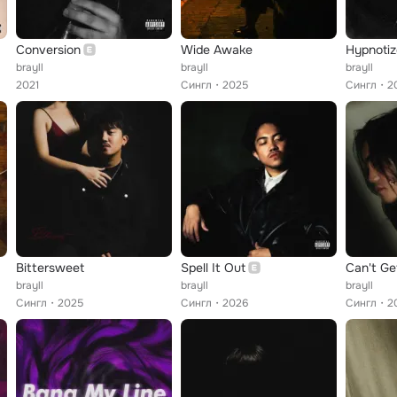
Conversion
Wide Awake
Hypnotiz
brayll
brayll
brayll
2021
Сингл
2025
Сингл
2
Bittersweet
Spell It Out
Can't Ge
brayll
brayll
brayll
Сингл
2025
Сингл
2026
Сингл
2