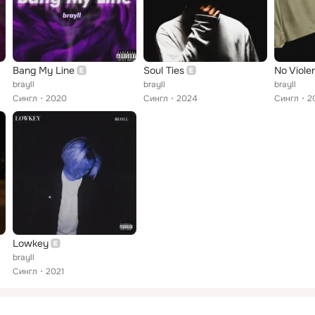
Bang My Line
Soul Ties
No Viole
brayll
brayll
brayll
Сингл
2020
Сингл
2024
Сингл
2
Lowkey
brayll
Сингл
2021