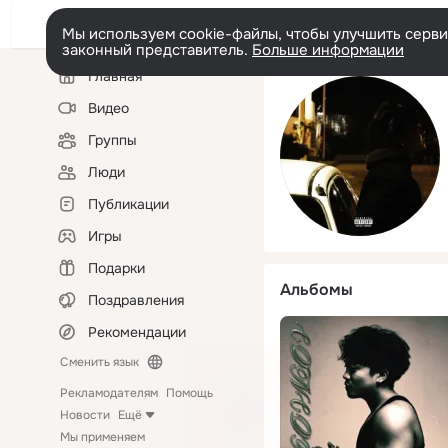
Мы используем cookie-файлы, чтобы улучшить сервис
законный представитель.
Больше информации
Левая
Главная
колонка
Видео
Группы
Люди
Публикации
Игры
Подарки
Альбомы
Поздравления
Рекомендации
Сменить язык
Рекламодателям
Помощь
Новости
Ещё
Мы применяем