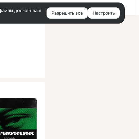
Помощь
Войти
й
e-файлы должен ваш
Разрешить все
Настроить
Правая
колонка