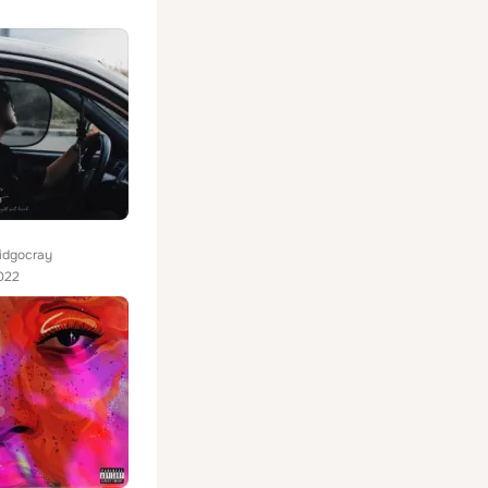
vidgocray
022