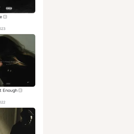
e
023
t Enough
022