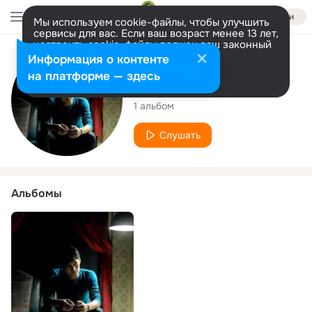
Войти
Мы используем cookie-файлы, чтобы улучшить
сервисы для вас. Если ваш возраст менее 13 лет,
настроить cookie-файлы должен ваш законный
представитель.
Больше информации
Исполнитель
Информация о контенте
Разрешить все
Настроить
на платформе — здесь
Baiq Gita
1 альбом
Слушать
Альбомы