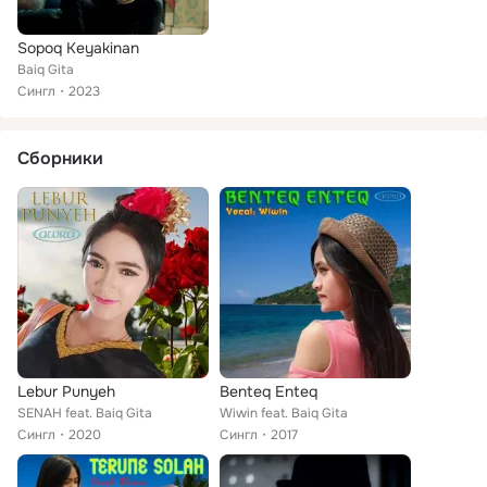
Sopoq Keyakinan
Baiq Gita
Сингл
2023
Сборники
Lebur Punyeh
Benteq Enteq
SENAH feat. Baiq Gita
Wiwin feat. Baiq Gita
Сингл
2020
Сингл
2017