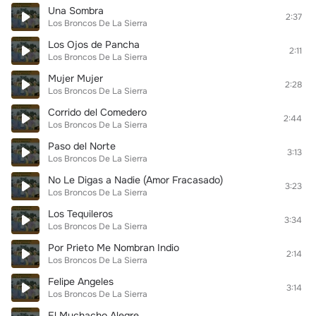
Una Sombra
2:37
Los Broncos De La Sierra
Los Ojos de Pancha
2:11
Los Broncos De La Sierra
Mujer Mujer
2:28
Los Broncos De La Sierra
Corrido del Comedero
2:44
Los Broncos De La Sierra
Paso del Norte
3:13
Los Broncos De La Sierra
No Le Digas a Nadie (Amor Fracasado)
3:23
Los Broncos De La Sierra
Los Tequileros
3:34
Los Broncos De La Sierra
Por Prieto Me Nombran Indio
2:14
Los Broncos De La Sierra
Felipe Angeles
3:14
Los Broncos De La Sierra
El Muchacho Alegre