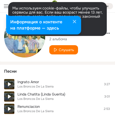
Войти
Мы используем cookie-файлы, чтобы улучшить
сервисы для вас. Если ваш возраст менее 13 лет,
настроить cookie-файлы должен ваш законный
представитель.
Больше информации
Исполнитель
Информация о контенте
Разрешить все
Настроить
на платформе — здесь
Los Broncos De La Sierra
2 альбома
Слушать
Песни
Ingrato Amor
3:27
Los Broncos De La Sierra
Linda Chatita (Linda Guerita)
3:01
Los Broncos De La Sierra
Renunciacion
2:53
Los Broncos De La Sierra