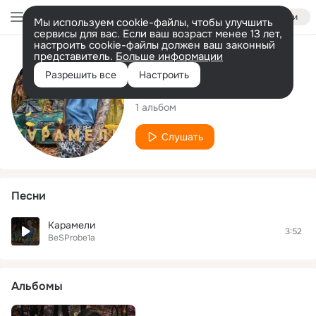
Войти
Мы используем cookie-файлы, чтобы улучшить
сервисы для вас. Если ваш возраст менее 13 лет,
настроить cookie-файлы должен ваш законный
представитель.
Больше информации
Исполнитель
Разрешить все
Настроить
BeSProbe1a
1 альбом
Слушать
Песни
Карамели
3:52
BeSProbe1a
Альбомы